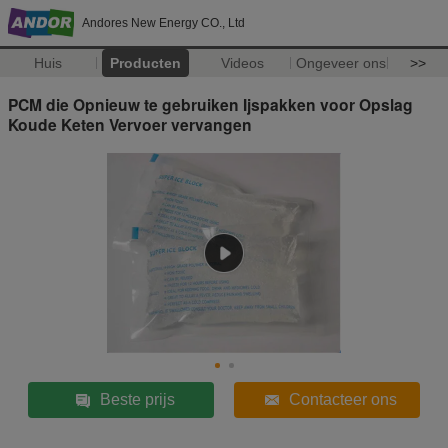
Andores New Energy CO., Ltd
Huis
Producten
Videos
Ongeveer ons
>>
PCM die Opnieuw te gebruiken Ijspakken voor Opslag
Koude Keten Vervoer vervangen
Beste prijs
Contacteer ons