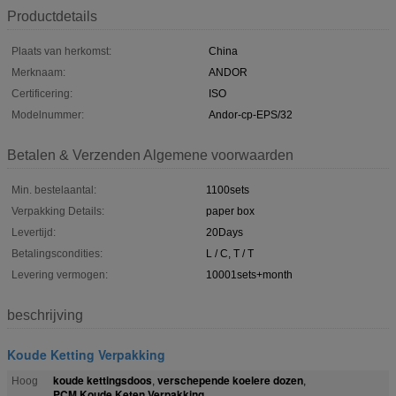
Productdetails
Plaats van herkomst:
China
Merknaam:
ANDOR
Certificering:
ISO
Modelnummer:
Andor-cp-EPS/32
Betalen & Verzenden Algemene voorwaarden
Min. bestelaantal:
1100sets
Verpakking Details:
paper box
Levertijd:
20Days
Betalingscondities:
L / C, T / T
Levering vermogen:
10001sets+month
beschrijving
Koude Ketting Verpakking
koude kettingsdoos
verschepende koelere dozen
Hoog
,
,
PCM Koude Keten Verpakking