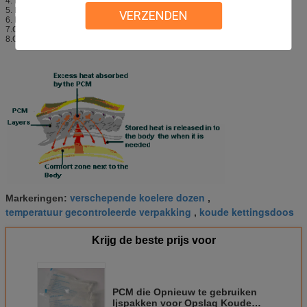
4. Massaproduktielevertijd: 15-30days
5. Meer dan 100 ervaren arbeiders
VERZENDEN
6. Klantensatisfication meer dan 95%
7.CE, FDA, ISO13485, MSDS, SGS
8.Gold leverancier, Beoordeelde Leverancier
verschepende koelere dozen
Markeringen:
,
temperatuur gecontroleerde verpakking
koude kettingsdoos
,
Krijg de beste prijs voor
PCM die Opnieuw te gebruiken
Ijspakken voor Opslag Koude