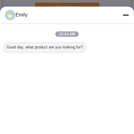
Doorgaan
Emily
Het Materiaal van de micro- PCM Faseverandering
Meer
12:24 AM
Good day, what product are you looking for?
nstante
Ontwikkelde
Het Materiaal van
Het Materiaal van
Het Materi
ratuur
Microencapsulated
de micro- PCM
de Micro- van de
de micr
apsulated
de Materialenpcm
Faseverandering/de
comforttemperatuur
Fasevera
teriaal
van de
Stof van de
PCM
voor S
 de
Faseverandering
Faseverandering
Faseverandering
Blauwe 
andering
Capsule
voor Thermische
voor Kleding
Mat/
Veranderingstaal
Beheersoplossingen
Openluch
van h
Dutch
Bedhoofd
Thuis
|
Ongeveer ons
|
Contacteer ons
|
Sitemap
|
Privacy Policy
Desktopmening
Copyright © 2017 - 2026 Andores New Energy CO., Ltd.