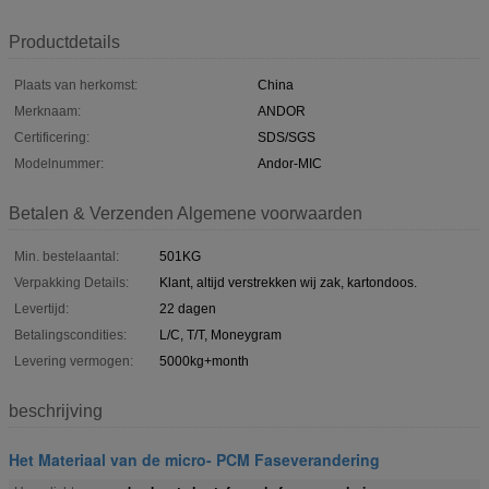
Productdetails
Plaats van herkomst:
China
Merknaam:
ANDOR
Certificering:
SDS/SGS
Modelnummer:
Andor-MIC
Betalen & Verzenden Algemene voorwaarden
Min. bestelaantal:
501KG
Verpakking Details:
Klant, altijd verstrekken wij zak, kartondoos.
Levertijd:
22 dagen
Betalingscondities:
L/C, T/T, Moneygram
Levering vermogen:
5000kg+month
beschrijving
Het Materiaal van de micro- PCM Faseverandering