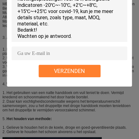
MEP, Hazmat en militaire beroeps, met inbegrip van die die niveau dragen een
Beschermende kleding.
Multiple sclerosepatiënten
Atleten
Mascottes
Iedereen die koel in hete voorwaarden wil blijven
3.
Aandacht van het Gebruiken:
1. Het gebruiken van het stootkussen in juiste ruimte en goed-geventileerde
plaats.
2. U kunt een doek op het stootkussen zetten als u koud voelt. Dit hangt bij het
voelen van iedereen af.
3. Wanneer de temperatuur boven 40 graad is, is het het koelen gevoel niet zo
VERZENDEN
goed, bovendien, als de temperatuur hoger is dan 60 graad of het stootkussen
in direct zonlicht, u zou moeten gebruikt het niet.
4.
Wasmethodes:
1. Het gebruiken van een natte handdoek om vuil teniet te doen. Vermijd
knedend en schoonmakend het door harde borstel.
2. Daar kan vochtigheidscondensatie wegens het temperatuurverschil
samenvoegen, zou u het druppeltje met droge handdoek moeten tenietdoen
om het druppeltje te vermijden veroorzakend schimmel.
5.
Het houden van methode:
1. Gelieve te houden het in de koele, droge en goed-geventileerde plaats.
2. Gelieve te houden het schoon alvorens u het opslaat.