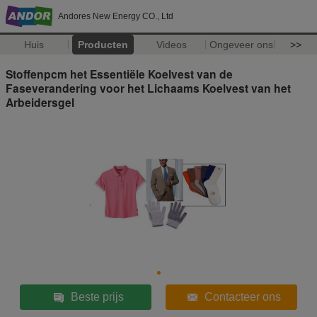
Andores New Energy CO., Ltd
Huis
Producten
Videos
Ongeveer ons
>>
Stoffenpcm het Essentiële Koelvest van de
Faseverandering voor het Lichaams Koelvest van het
Arbeidersgel
Beste prijs
Contacteer ons