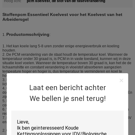
pcm koelvest
de stof van de faseverandering
Hoog licht:
,
Stoffenpcm Essentieel Koelvest voor het Koelvest van het
Arbeidersgel
Productomschrijving
:
1.
1. Het kan koele lang 5-8 uren zonder enige energieverbruik en koeling
houden.
2. De PCM verandering van de staat houdt de temperatuur koel. Wanneer de
temperatuur onder 30 graad is, is PCM in in vaste toestand, kunnen wij in deze
situatie koel voelen. Wanneer de temperatuur boven 30 graad is, kan het de de
lichaamshitte en constant verandering in vloeistof absorberen aangezien
tempeature hoger en hoger is, dus temperatuur te verminderen en koel te
houden.
3. Houd de constante temperatuur bij 30°C, is het 6°C-7°C lager dan
lichaamstemperatuur.
Laat een bericht achter
4. Gebaseerd op de faseverandering, automatisch recycleert het. Het kan
doorgeven van meer dan 10000 keer, wat beter is dan andere concurrenten. En
We bellen je snel terug!
zijn levensduur is 3-5 jaar.
5. De stof is geavanceerde samengestelde waterdichte stof, die zacht is,
comfortabel, elegant.
6. Veilige en schone, lage koolstof, milieuvriendelijke, uitstekende kwaliteit en
redelijke prijs.
7. Elk proces is strikt geïnspecteerd, en wij hebben de SGS, van MSDS, van BV
enz. certificatie. Zo is onze kwaliteit betrouwbaar en veilig.
2.
Gebruik: