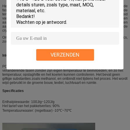
Het eenvoudigste, goedkoopste, en meest efficiënte materiaal van de
faseverandering is water/ijs. Jammer genoeg, wordt de bevriezende
temperatuur van water bevestigd bij 0°C (32°F), die het voor de meerderheid
van de toepassingen van de energieopslag ongeschikt maakt. Daarom zijn een
aantal verschillende materialen geïdentificeerd en ontwikkeld om producten
aan te bieden die bevriezen en als water/ijs, maar bij temperaturen van de
cryogene waaier aan honderden graden Celsius smelten.
Ons PCM gamma kan ruim in drie categorieën worden geschikt: eutectics,
zoute hydraten, en organische materialen
VERZENDEN
Inleiding
PCM is een materiaal dat opslaat en hopen van energie vrijgeeft wanneer de
veranderende fasen zonder zijn eigen temperatuur te beïnvloeden, en zo het
temperatuur, opslaghitte en het koelen kunnen controleren. Het bevat geen
giftige substanties zoals methanol, en ontbindt niet tijdens het proces. Het wordt
wijd gebruikt in de groene bouw, textiel, luchtvaart en ruimte.
Specificaties
Enthalpiewaarde: 100J/g~120J/g
Het tarief van het pakketverlies: 90%
Temperatuurwaaier: (regelbaar) -10℃~70℃