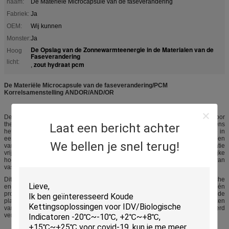
naam:
De Materiële Microcapsule van de faseverandering
Fabriek:
Ja
OEM:
Wij kunnen
Monster:
Ja
De Opslag van de Zonnewarmteenergie in de Materialen van de
Hoog
Faseverandering
licht:
zout hydraat pcm
,
De Materiële Microcapsule van de faseverandering/PCM
Korrelsamenstelling ANDOR/AND/OR
De Materialen (PCMs) van de faseverandering zijn ideale producten voor
thermische beheersoplossingen. Dit is omdat zij en thermische energie tijdens
Laat een bericht achter
het proces opslaan vrijgeven om te smelten te bevriezen die (van één fase in
een andere verandert). Wanneer zulk een materiaal bevriest, geeft het hopen
We bellen je snel terug!
van energie in de vorm van latente hitte van fusie, of energie van kristallisatie
vrij. Omgekeerd, wanneer het materiaal wordt gesmolten, wordt een gelijke
hoeveelheid energie geabsorbeerd van het directe milieu aangezien het van
vast lichaam in vloeistof verandert.
Dit bezit van PCMs kan op een aantal manieren, zoals thermische
energieopslag worden gebruikt waardoor de hitte of de koelte kan van één
proces of periode, en op een later tijdstip worden gebruikt of verschillende
plaats op tijd worden opgeslagen. PCMs is ook zeer nuttig in het verstrekken
van thermische barrières of isolatie, bijvoorbeeld in temperatuur gecontroleerd
vervoer.