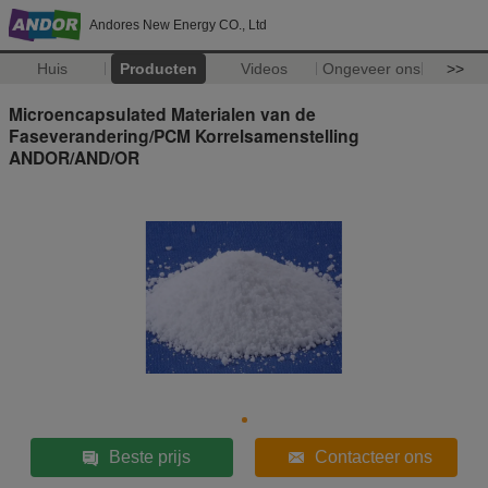
Andores New Energy CO., Ltd
Huis
Producten
Videos
Ongeveer ons
>>
Microencapsulated Materialen van de
Faseverandering/PCM Korrelsamenstelling
ANDOR/AND/OR
Beste prijs
Contacteer ons