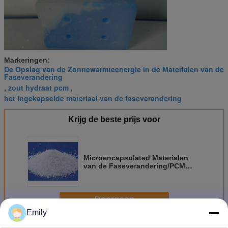
Markeringen:
De Opslag van de Zonnewarmteenergie in de Materialen van de
Faseverandering
zout hydraat pcm
,
,
het ingekapselde materiaal van de faseverandering
Krijg de beste prijs voor
Microencapsulated Materialen
van de Faseverandering/PCM
Korrelsamenstelling
ANDOR/AND/OR
Doorgaan
Emily
Zout de Veranderingsmateriaal van de Hydraatfase
Meer