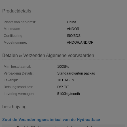
Productdetails
Plaats van herkomst:
China
Merknaam:
ANDOR
Certificering:
ISO/SDS
Modelnummer:
ANDOR/AND/OR
Betalen & Verzenden Algemene voorwaarden
Min. bestelaantal:
1005Kg
Verpakking Details:
Standaardkarton packag
Levertijd:
18 DAGEN
Betalingscondities:
D/P, T/T
Levering vermogen:
5100Kg/month
beschrijving
Zout de Veranderingsmateriaal van de Hydraatfase