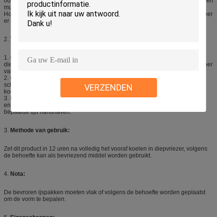
ook de pijn en het ongemak snel verwijderen door koorts, hoofdpijn, tandpijn en
mugbeten wordt veroorzaakt.
Houd verse groenten, fruit, bier, dranken en gekoeld voedsel bevroren wanneer
er geen andere bron voor beschikbare koelen is.
2.
Toepassingsgebied:
1. Gebruikt voor biochemische reagentia, soldeerseldeeg, plasma, vaccins,
diergeneeskunde, aquatische producten, vissen en vers de temperatuurvervoer
van de voedsel koude opslag over lange afstanden.
2. Gebruikt om hoge koortspatiënt, anti-inflammatory pijnstillende, koude
schoonheid, verstuikingen, dalingen, hemostatische etterings hulptherapie te
VERZENDEN
koelen.
3. De koele opslag om macht en macht in de ijskast op te slaan kan koude
energie vrijgeven, de temperatuur van de ijskast koude opslag binnen een
bepaalde tijd handhaven.
3.
Methode van gebruik:
Zet dit product in 12 uren na volledig het vooraf koelen in diepvriezer, volgens
de behoefte kan als bevriezend middel worden gebruikt.
4.
Nota:
De bevroren ijspakken moeten vlak of volgens de behoefte worden geplaatst
om de vorm te bepalen.