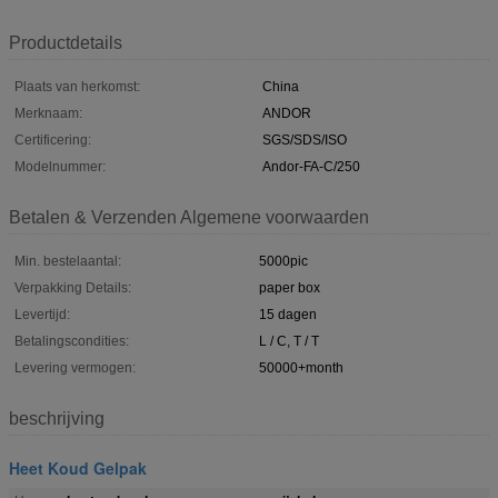
Productdetails
Plaats van herkomst:
China
Merknaam:
ANDOR
Certificering:
SGS/SDS/ISO
Modelnummer:
Andor-FA-C/250
Betalen & Verzenden Algemene voorwaarden
Min. bestelaantal:
5000pic
Verpakking Details:
paper box
Levertijd:
15 dagen
Betalingscondities:
L / C, T / T
Levering vermogen:
50000+month
beschrijving
Heet Koud Gelpak