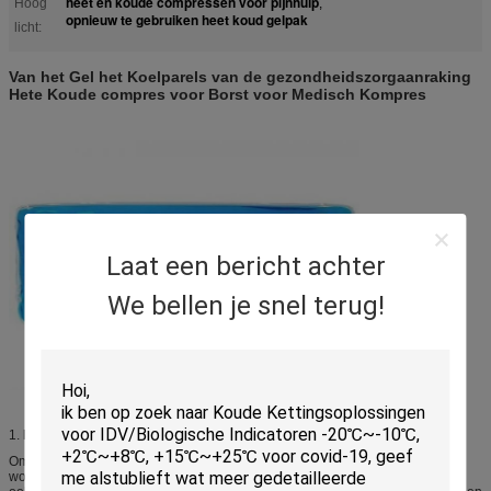
heet en koude compressen voor pijnhulp
Hoog
,
opnieuw te gebruiken heet koud gelpak
licht:
Van het Gel het Koelparels van de gezondheidszorgaanraking
Hete Koude compres voor Borst voor Medisch Kompres
Laat een bericht achter
We bellen je snel terug!
1.
DOEL:
Om de pijn te controleren en te verminderen die door spanning, het kneuzen
wordt veroorzaakt, trekt de spier, scheurt en die de brandwonden, het kunnen