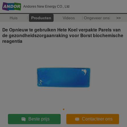
Andores New Energy CO., Ltd
Huis
Producten
Videos
Ongeveer ons
>>
De Opnieuw te gebruiken Hete Koel verpakte Parels van
de gezondheidszorgaanraking voor Borst biochemische
reagentia
Beste prijs
Contacteer ons