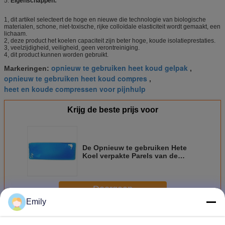
5.
Eigenschappen:
1, dit artikel selecteert de hoge en nieuwe die technologie van biologische
materialen, schone, niet-toxische, rijke colloïdale elasticiteit wordt gemaakt, een
lichaam.
2, deze product het koelen capaciteit zijn beter hoge, koude isolatieprestaties.
3, veelzijdigheid, veiligheid, geen verontreiniging.
4, dit product kunnen worden gebruikt.
opnieuw te gebruiken heet koud gelpak
Markeringen:
,
opnieuw te gebruiken heet koud compres
,
heet en koude compressen voor pijnhulp
Krijg de beste prijs voor
De Opnieuw te gebruiken Hete
Koel verpakte Parels van de
gezondheidszorgaanraking voor
Borst biochemische reagentia
Doorgaan
Emily
Heet Koud Gelpak
Meer