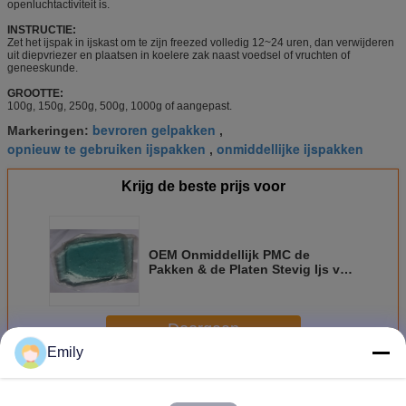
openluchtactiviteit is.
INSTRUCTIE:
Zet het ijspak in ijskast om te zijn freezed volledig 12~24 uren, dan verwijderen
uit diepvriezer en plaatsen in koelere zak naast voedsel of vruchten of
geneeskunde.
GROOTTE:
100g, 150g, 250g, 500g, 1000g of aangepast.
bevroren gelpakken
Markeringen:
,
opnieuw te gebruiken ijspakken
onmiddellijke ijspakken
,
Krijg de beste prijs voor
OEM Onmiddellijk PMC de
Pakken & de Platen Stevig Ijs van
het Ijsgel 20 * 13cm
Doorgaan
Emily
De Pakken van het ijsgel
Meer