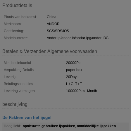
Productdetails
Plaats van herkomst:
China
Merknaam:
ANDOR
Certificering:
SGS/SDS/IOS
Modelnummer:
Andor-ip/andor-ib/andor-ipg/andor-IBG
Betalen & Verzenden Algemene voorwaarden
Min. bestelaantal:
20000Pic
Verpakking Details:
paper box
Levertijd:
20Days
Betalingscondities:
L / C, T / T
Levering vermogen:
100000Pics+Month
beschrijving
De Pakken van het ijsgel
opnieuw te gebruiken ijspakken
onmiddellijke ijspakken
Hoog licht:
,