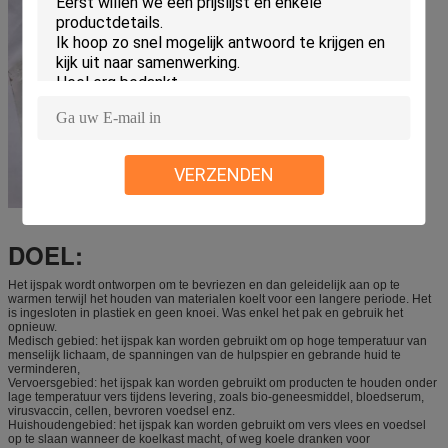
VERZENDEN
DOEL:
Het ijspak wordt ontworpen om te bevriezen en dan geleidelijk aan op te
warmen terwijl het houden van materialen koelt voor een langere periode. Het
is ingesloten in plastiek en geen knoei. Was enkel het pak en gebruik het
opnieuw.
Medisch gebied: het ijspak kan worden gebruikt om op hoge temperatuur van
menselijk lichaam, de spanningen van de hulpspier en gebrande huid te
verminderen,
Vervoersgebied: het ijspak kan worden gebruikt om producten te houden onder
lage temperatuur vers tijdens levering, zoals bio-geneesmiddel, bloedserum,
virusvaccin, cellen, bevroren voedsel enz.
Huishoudengebied: het ijspak kan worden gebruikt om vers vlees en voedsel
op te slaan wanneer de koelkast macht, of weg koele dranken voor