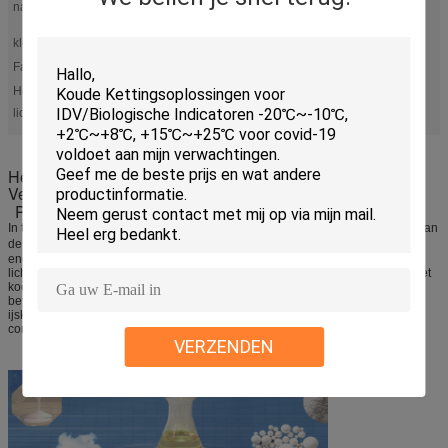
naam:
Tussenvoegsels voor het Materiële Koelvest 64℉/18℃ van de
Faseverandering
kleur:
kan zijn choosen
Fabrikant:
Ja
het koelvest van de faseverandering
het vest van het ijspak
Hoog
,
licht:
Het koelen van de Veranderingsmaterialen van de
Vest64℉/18℃ Organische Fase/Pcm Producten
Productomschrijving
In tegenstelling tot bevroren water of gelproducten, handhaaft het Materiaal van
de Faseverandering een verenigbare temperatuur van 64℉/18℃ en verdrijft
energie bij een constante temperatuur tijdens zijn overgang van een vast
lichaam aan een vloeistof. Dit zorgt ervoor dat de gebruiker een constante, het
koelen temperatuur door de volledige 2-3 uurperiode ontvangt. Tijd te
bevriezen: ong. 30 minuten, Tijd te ontdooien: ong. 120 minuten. Bevriest in
ijskast, diepvriezer, ijswater. Opnieuw te gebruiken, niet-toxisch, geen zachte
condensatie.
VERZENDEN