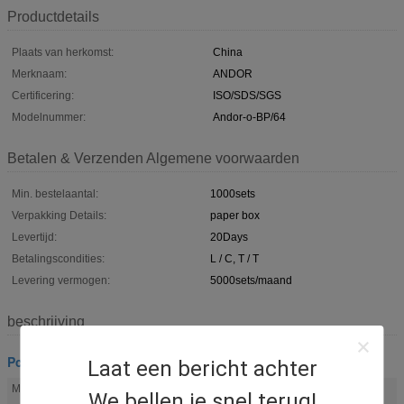
Productdetails
Plaats van herkomst:
China
Merknaam:
ANDOR
Certificering:
ISO/SDS/SGS
Modelnummer:
Andor-o-BP/64
Betalen & Verzenden Algemene voorwaarden
Min. bestelaantal:
1000sets
Verpakking Details:
paper box
Levertijd:
20Days
Betalingscondities:
L / C, T / T
Levering vermogen:
5000sets/maand
beschrijving
Pcm koelvest
Laat een bericht achter
Materiaal:
PVC
We bellen je snel terug!