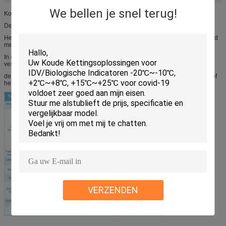
We bellen je snel terug!
Koude Gelpakken: Bevriezende Band
De koude Gelpakken zijn ideaal voor levering van bevroren voedsel.
Het ideaal voor koude levering van bevroren voedsel, wanneer gecombineerd
met droog ijs, diepgevroren levering van roomijs is mogelijk.
In een oogopslag heeft de temperatuurbanden, elke temperatuurband een
verschillend kleurengel. Zelfs wanneer de pakken worden gemengd,
de temperatuurbanden worden snel geïdentificeerd en tijdens order picking of
het sorteren na inzameling gemakkelijk gecontroleerd.
VERZENDEN