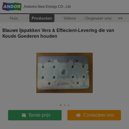
Andores New Energy CO., Ltd
Huis
Producten
Videos
Ongeveer ons
>>
Blauwe Ijspakken Vers & Effiecient-Levering die van
Koude Goederen houden
Beste prijs
Contacteer ons