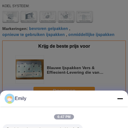
KOEL SYSTEEM:
bevroren gelpakken
Markeringen:
,
opnieuw te gebruiken ijspakken
onmiddellijke ijspakken
,
Krijg de beste prijs voor
Blauwe Ijspakken Vers &
Effiecient-Levering die van
Koude Goederen houden
Doorgaan
Emily
De Pakken van het ijsgel
Meer
6:47 PM