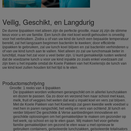
Veilig, Geschikt, en Langdurig
De dunne Ijspakken niet alleen zijn de perfecte grootte, maar zij zijn de slimme
keus voor u en uw familie. Een lunch die niet koel wordt gehouden is onveilig
voor het verbruiken. Zodra u of van uw kind de lunch een bepaalde temperatuur
bereikt, zal het langzaam beginnen bacteriën te kweken; door efficiënte
ijspakken te gebruiken, zal uw lunch koel blijven en zal bacteriën verhinderen u
of van uw kind lunch aan te vallen. Niet alleen zo zal uw lunchsmaak beter in
lunchtijd, maar het zal voor u veel beter zijn. U kunt gemakkelijk rusten wetend
dat de voedzame lunch u voor uw kind inpakte zo zoals enkel voedzaam zal
zijn toen u het inpakte omdat de Koele Pakken van het Koelersijs de lunch van
uw kind koel zullen houden tot het tijd is te eten.
Productomschrijving
Grootte: 1 reeks van 4 Ijspakken
De ijspakken worden volkomen gerangschikt om in allerlei lunchzakken
en dozen te passen. Ga zo door en verzend hen naar school met kaas,
melk, fruit of veggies het weten dat wat u inpakt koel en vers zal blijven.
Met de Koele Pakken van het Koelersijs zal geen kwestie welk voedsel u
met hen in paren rangschikt, het veilig en vers van ochtend ‚til lunch en
verder blijven! De geschikte & Verse aanbiedingen innovatieve en
geschikte oplossingen om het gemakkelijker te maken om gezonder op
het werk, op school en op te eten gaan. Wij maken het voor gehele
familie gemakkelijker om gezond te eten waar u met opnieuw te
gebruiken containers, geïsoleerde lunchzakken, geïsoleerde totalisators