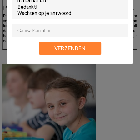
Pak een Gezonde Lunch in
Het kamperen, Ta
Pak een gezonde lunch voor u of uw kind in en
De koele Koelers kunnen
verzekerd dat het verse en koele urenlang voor de
gebruikt dan enkel inpakk
lunch tijd zal blijven. Ook, met de gemakgrootte van
zijn perfect voor gebruik 
deze ijspakken, kunnen zij bijna overal passen, zelfs
gymnastiekzakken. Breng
heeft een volledig ingepakte lunch genoeg ruimte voor
stijging, aan een partij o
een koel pak van het koelersijs.
VERZENDEN