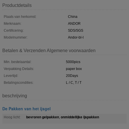
Productdetails
Plaats van herkomst:
China
Merknaam:
ANDOR
Certificering:
SDS/SGS
Modelnummer:
Andor-bl-I
Betalen & Verzenden Algemene voorwaarden
Min. bestelaantal:
5000pics
Verpakking Details:
paper box
Levertijd:
20Days
Betalingscondities:
L / C, T / T
beschrijving
De Pakken van het ijsgel
bevroren gelpakken
onmiddellijke ijspakken
Hoog licht:
,