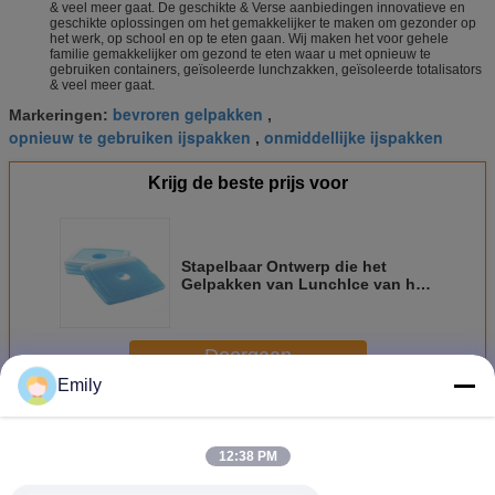
& veel meer gaat. De geschikte & Verse aanbiedingen innovatieve en
geschikte oplossingen om het gemakkelijker te maken om gezonder op
het werk, op school en op te eten gaan. Wij maken het voor gehele
familie gemakkelijker om gezond te eten waar u met opnieuw te
gebruiken containers, geïsoleerde lunchzakken, geïsoleerde totalisators
& veel meer gaat.
bevroren gelpakken
Markeringen:
,
opnieuw te gebruiken ijspakken
onmiddellijke ijspakken
,
Krijg de beste prijs voor
Stapelbaar Ontwerp die het
Gelpakken van LunchIce van het
Babyvoedsel Slanke met 4
Ijspakken Vervoer
Doorgaan
Emily
De Pakken van het ijsgel
Meer
12:38 PM