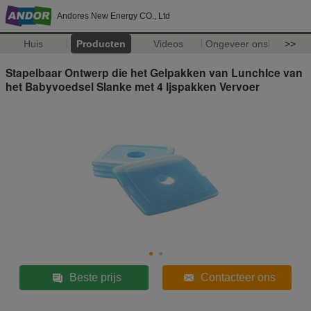
Andores New Energy CO., Ltd
Huis
Producten
Videos
Ongeveer ons
>>
Stapelbaar Ontwerp die het Gelpakken van LunchIce van
het Babyvoedsel Slanke met 4 Ijspakken Vervoer
Beste prijs
Contacteer ons